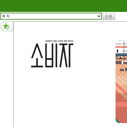
메뉴 건너뛰기
5페이지 내용 : 46 생각하는 페이지 2025년 소비자운동 회고와 새로운 패러다임 모색 48 소비자운동 현장 59 한국소비자단체협의회 50주년 소비자운동의 새로운 미래! 2026년 다함께 시작합시다 29 소비자 상담센터 리포트 상조결합상품 상담 분석 결과 32 시장분석 치킨, 시킬 때마다 다른 양... 기분 탓일까? 35 소비자 상담사례 40 알면 힘이 되는 소비자 법 개인정보유출에 대한 정신적 손해배상 판결시 고려 사항과 기준 44 소비자 분쟁조정 사례 전자상거래로 구매한 항공권 청약철회 32 2950
4페이지 내용 : Vol.466_ 2025년 11·12월호 C O N T E N T S 이 책은 도서잡지 실천강령을 준수합니다. 이 잡지에 실린 내용은 허가없이 전재하거나 광고에 이용할 수 없습니다. 02 소비자 현장 2025년을 마치며, 50년의 발자취로 2026년을 맞이하다 06 2025년 소비자 10대 NEWS 특집기획 국민이 안심하는 항공안전 혁신을 기다리며 12 특집기획 ① 제주항공 사고와 항공안전 혁신 16 특집기획 ② 국민이 안심할 수 있는 공항을 위한 정부의 항공안전 정책 22 특집기획 ③ 항공소비자 보호이슈와 권익 증진을 위한 정책제언 12 한국소비자단체협의회가 발간하는 대한민국 대표 소비자 전문 매거진 「소비자」 2025년 11·12월호 통권 제466호 발행일 2025년 12월 31일 발행 등록일 1978년 8월 21일 등록번호 라-2338 발행 한국소비자단체협의회 발행인 문미란 편집인 이정수 발행처 서울시 종로구 세종대로 23길 47 새문안광화문빌딩 524, 525호 전화 02 774-40502 팩스 02 774-4090 홈페이지 www.consumer.or.kr 편집위원장 강정화 편집위원 고대균·김규철·김성숙·문미란·전계순· 박호권·안정희·정윤선 에디터최우성