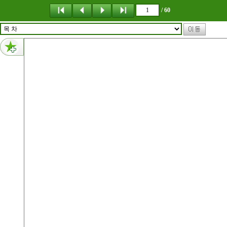
메뉴 건너뛰기
/ 60
1페이지 내용 : www.consumer.or.kr VOL 466 2025 1112 생각하는 페이지 2025년 소비자운동 회고와 새로운 패러다임 모색 송년특집 2025년 소비자 10대 NEWS 소비자 분쟁조정사례 전자상거래로 구매한 항공권 청약철회 시장 분석 순살 치킨, 중량 들쭉날쭉 중량 표시 대부분 없어“ 특집기획 국민이 안심하는 항공안전 혁신을 기다리며 무안공항 제주항공 사고 참사 1주기를돌아보다
0페이지 내용 없음